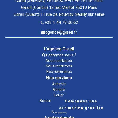
Garell (3BiMMO) 36 rue SCHEFFER 75116 Paris
Garell (Centre) 12 rue Martel 75010 Paris
Garell (Ouest) 11 rue de Rouvray Neuilly sur seine
+33 1 44 79 00 62
agence@garell.fr
L'agence Garell
Qui sommes-nous ?
Nous contacter
Nous recrutons
Nos honoraires
Nos services
Acheter
Vendre
Louer
Bureaux & commerces
Demandez une
Estimation
estimation gratuite
A propos
A votre écoute