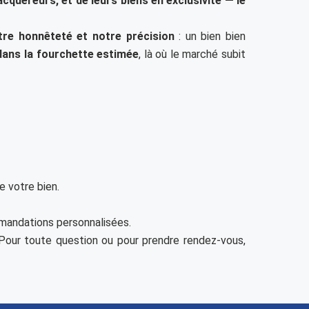
acquéreurs, et de leurs biens en exclusivité — le
tre honnêteté et notre précision
: un bien bien
dans la fourchette estimée
, là où le marché subit
e votre bien.
mandations personnalisées.
. Pour toute question ou pour prendre rendez-vous,