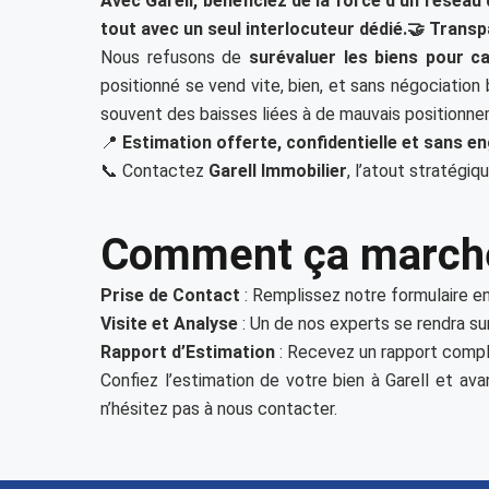
Avec Garell, bénéficiez de la force d’un réseau 
tout avec un seul interlocuteur dédié.🤝 Transp
Nous refusons de
surévaluer les biens pour 
positionné se vend vite, bien, et sans négociation 
souvent des baisses liées à de mauvais positionnem
📍
Estimation offerte, confidentielle et sans 
📞 Contactez
Garell Immobilier
, l’atout stratégiq
Comment ça march
Prise de Contact
: Remplissez notre formulaire en
Visite et Analyse
: Un de nos experts se rendra sur
Rapport d’Estimation
: Recevez un rapport compl
Confiez l’estimation de votre bien à Garell et av
n’hésitez pas à nous contacter.