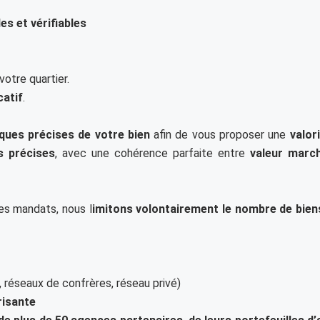
s et vérifiables
otre quartier.
catif
.
iques précises de votre bien
afin de vous proposer une
valor
s précises
, avec une cohérence parfaite entre
valeur marc
les mandats, nous l
imitons volontairement le nombre de bien
 réseaux de confrères, réseau privé)
risante