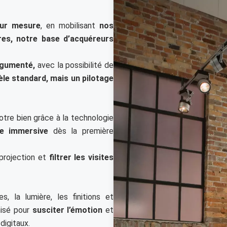
sur mesure
, en mobilisant
nos
res, notre base d’acquéreurs
rgumenté,
avec la possibilité de
le standard, mais un pilotage
tre bien grâce à la technologie
ce immersiv
e
dès la première
a projection et
filtrer les visites
 la lumière, les finitions et
misé pour
susciter l’émotion
et
digitaux.