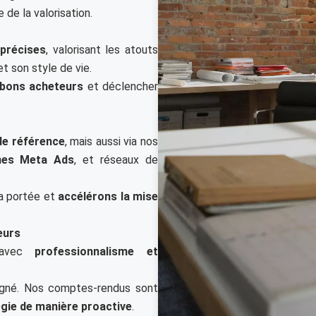
e de la valorisation.
précises
, valorisant les atouts
t son style de vie.
s bons acheteurs
et déclencher
de référence
, mais aussi via nos
gnes Meta Ads
, et réseaux de
la portée et
accélérons la mise
eurs
avec
professionnalisme et
agné. Nos comptes-rendus sont
égie de manière proactive
.