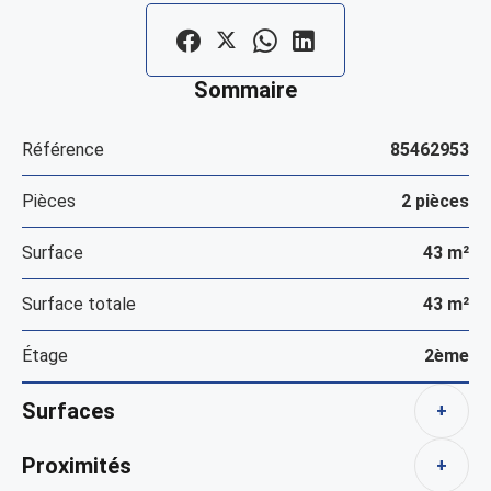
Sommaire
Référence
85462953
Pièces
2 pièces
Surface
43 m²
Surface totale
43 m²
Étage
2ème
Surfaces
+
Proximités
+